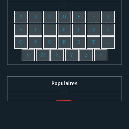
A
B
C
D
E
F
G
H
I
J
K
L
M
N
O
P
Q
R
S
T
U
V
W
X
Y
Z
#
Populaires