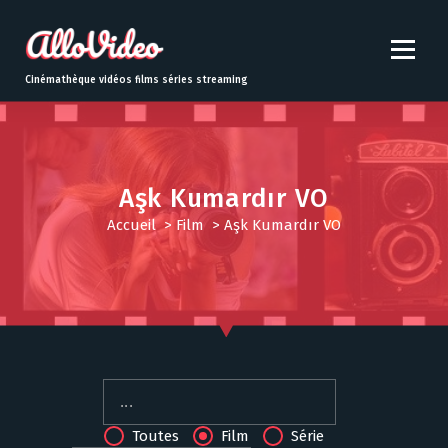
S
k
i
p
Cinémathèque vidéos films séries streaming
t
o
c
o
n
Aşk Kumardır VO
t
Accueil
>
Film
>
Aşk Kumardır VO
e
n
t
Toutes
Film
Série