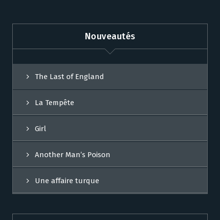
Nouveautés
The Last of England
La Tempête
Girl
Another Man’s Poison
Une affaire turque