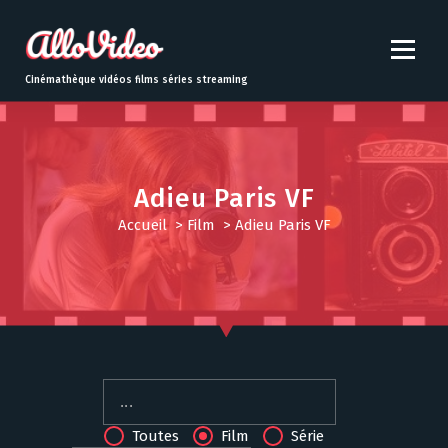
S
k
i
p
Cinémathèque vidéos films séries streaming
t
o
c
o
n
Adieu Paris VF
t
Accueil
>
Film
>
Adieu Paris VF
e
n
t
Toutes
Film
Série