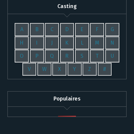
Casting
A
B
C
D
E
F
G
H
I
J
K
L
M
N
O
P
Q
R
S
T
U
V
W
X
Y
Z
#
Populaires