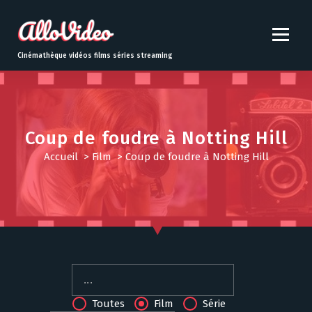
S
k
i
p
Cinémathèque vidéos films séries streaming
t
o
c
o
n
Coup de foudre à Notting Hill
t
Accueil
>
Film
>
Coup de foudre à Notting Hill
e
n
t
Toutes
Film
Série