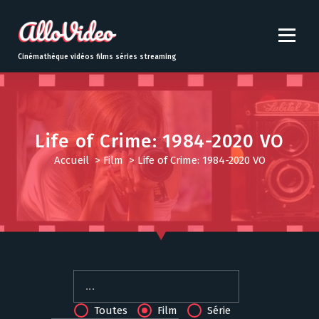
S
k
i
p
Cinémathèque vidéos films séries streaming
t
o
c
o
n
Life of Crime: 1984-2020 VO
t
Accueil
>
Film
>
Life of Crime: 1984-2020 VO
e
n
t
Toutes
Film
Série