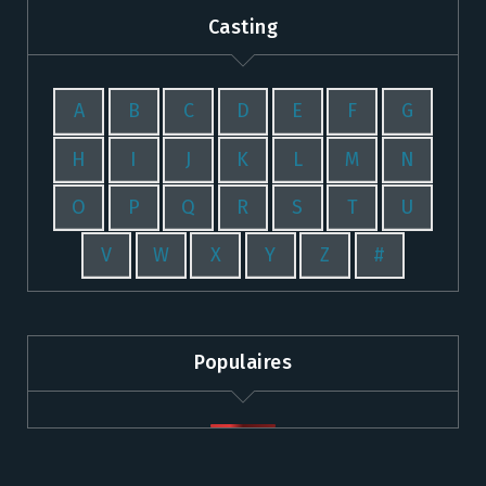
Casting
A
B
C
D
E
F
G
H
I
J
K
L
M
N
O
P
Q
R
S
T
U
V
W
X
Y
Z
#
Populaires