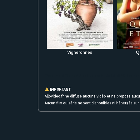
Vigneronnes
Qu
Film complet The Next Step Live: The Movie Extrait VO à voir en 
IMPORTANT
Allovideo.fr ne diffuse aucune vidéo et ne propose auc
Aucun film ou série ne sont disponibles ni hébergés sur l