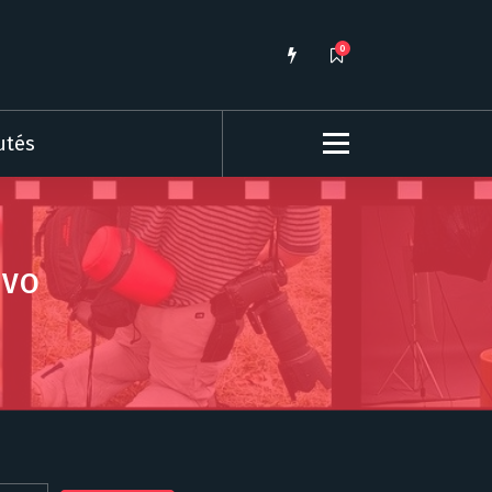
0
utés
 VO