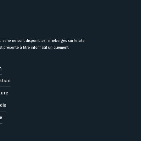
 série ne sont disponibles ni hébergés sur le site.
 présenté à titre informatif uniquement.
n
ation
ture
die
e