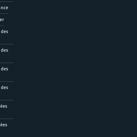
ance
er
s des
s des
s des
s des
nées
nées