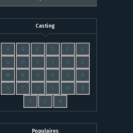
Casting
A
B
C
D
E
F
G
H
I
J
K
L
M
N
O
P
Q
R
S
T
U
V
W
X
Y
Z
#
Populaires