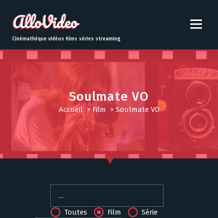
S
k
i
p
Cinémathèque vidéos films séries streaming
t
o
c
o
n
Soulmate VO
t
Accueil
>
Film
>
Soulmate VO
e
n
t
Toutes
Film
Série