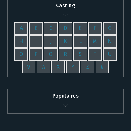
Casting
A
B
C
D
E
F
G
H
I
J
K
L
M
N
O
P
Q
R
S
T
U
V
W
X
Y
Z
#
Populaires