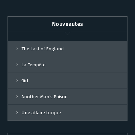
Nouveautés
The Last of England
La Tempête
Girl
Another Man’s Poison
Une affaire turque