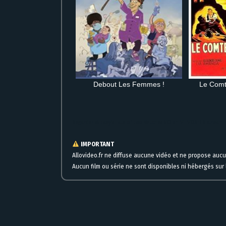
Debout Les Femmes !
Le Comt
Regarder Mickey’s Tale of Two Witches VO en VF VOSTFR streamin
IMPORTANT
Allovideo.fr ne diffuse aucune vidéo et ne propose auc
Aucun film ou série ne sont disponibles ni hébergés sur l