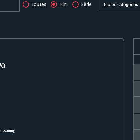
Toutes
Film
Série
VO
streaming