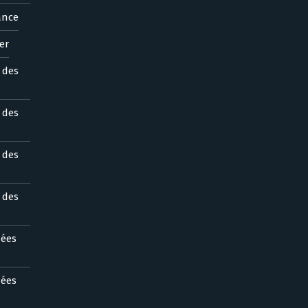
ance
er
s des
s des
s des
s des
nées
nées