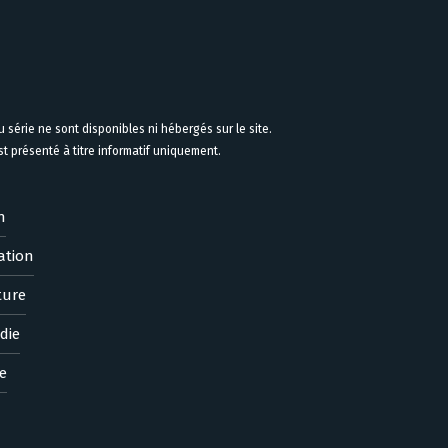
 série ne sont disponibles ni hébergés sur le site.
 présenté à titre informatif uniquement.
n
ation
ture
die
e