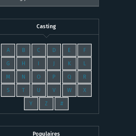
Casting
A
B
C
D
E
F
G
H
I
J
K
L
M
N
O
P
Q
R
S
T
U
V
W
X
Y
Z
#
Populaires