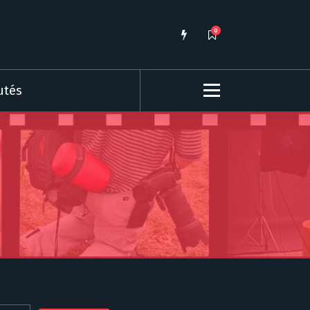
0
utés