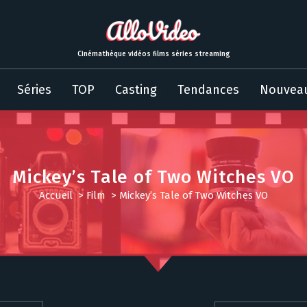
Cinémathèque vidéos films séries streaming
Séries
TOP
Casting
Tendances
Nouvea
Mickey’s Tale of Two Witches VO
Accueil
>
Film
>
Mickey’s Tale of Two Witches VO