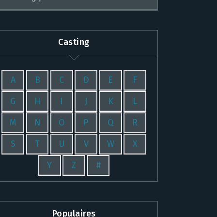
Casting
A
B
C
D
E
F
G
H
I
J
K
L
M
N
O
P
Q
R
S
T
U
V
W
X
Y
Z
#
Populaires