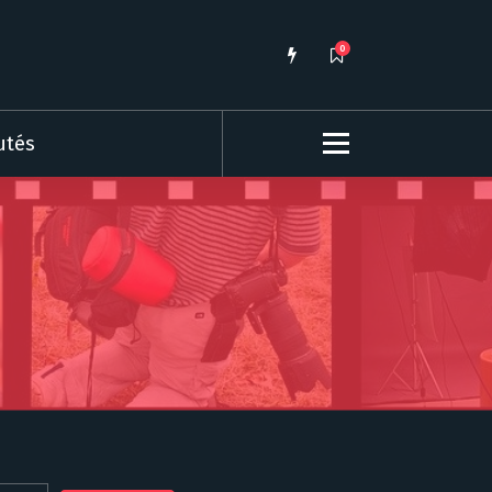
0
utés