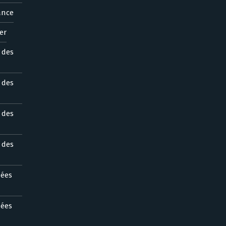
ance
er
s des
s des
s des
s des
nées
nées