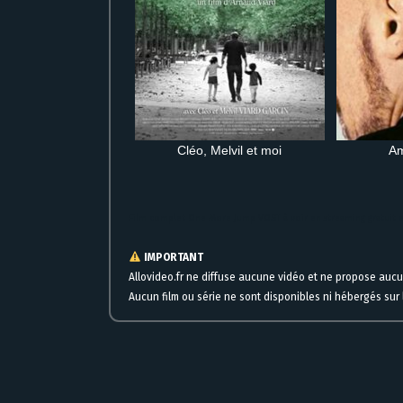
Cléo, Melvil et moi
Am
Film complet One More Jump VOST à voir en streaming gratuit en
IMPORTANT
Allovideo.fr ne diffuse aucune vidéo et ne propose auc
Aucun film ou série ne sont disponibles ni hébergés sur l