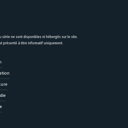
 série ne sont disponibles ni hébergés sur le site.
 présenté à titre informatif uniquement.
n
ation
ture
die
e